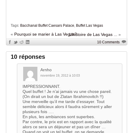
Tags:
Bacchanal Buffet Caesars Palace
,
Buffet Las Vegas
«
Pourquoi se marier à Las Vegas?
L’histoire de Las Vegas ...
»
10 Comments
10 réponses
Arnho
novembre 19, 2012 à 10:03
IMPRESSIONNANT.
Quel buffet ! Je n’ai jamais vu une chose pareil.
(On dirait un but de Zlatan Ibrahimovitch !!)
Une merveille qu’il me tarde d’essayer. Tout
semble délicieux alors il faudra sûrement y aller
plusieurs fois ….
En plus, les ambiances sont superbes.
Par contre, le prix est en rapport avec la qualité
alors ce sera un déjeuner et pas un dîner …
Quand on voit un tel buffet, on se demande