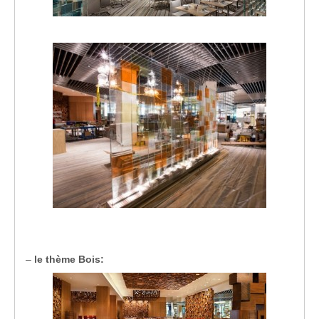
–
le thème Bois: