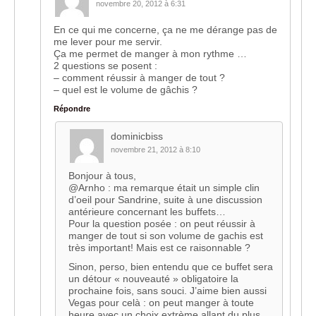
novembre 20, 2012 à 6:31
En ce qui me concerne, ça ne me dérange pas de
me lever pour me servir.
Ça me permet de manger à mon rythme …
2 questions se posent :
– comment réussir à manger de tout ?
– quel est le volume de gâchis ?
Répondre
dominicbiss
novembre 21, 2012 à 8:10
Bonjour à tous,
@Arnho : ma remarque était un simple clin
d’oeil pour Sandrine, suite à une discussion
antérieure concernant les buffets…
Pour la question posée : on peut réussir à
manger de tout si son volume de gachis est
très important! Mais est ce raisonnable ?
Sinon, perso, bien entendu que ce buffet sera
un détour « nouveauté » obligatoire la
prochaine fois, sans souci. J’aime bien aussi
Vegas pour celà : on peut manger à toute
heure avec un choix extrème allant du plus