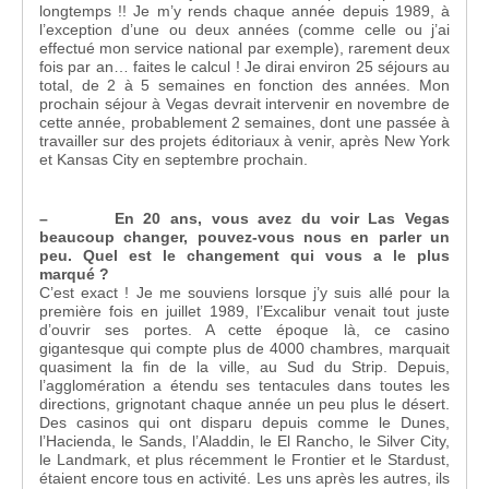
longtemps !! Je m’y rends chaque année depuis 1989, à
l’exception d’une ou deux années (comme celle ou j’ai
effectué mon service national par exemple), rarement deux
fois par an… faites le calcul ! Je dirai environ 25 séjours au
total, de 2 à 5 semaines en fonction des années. Mon
prochain séjour à Vegas devrait intervenir en novembre de
cette année, probablement 2 semaines, dont une passée à
travailler sur des projets éditoriaux à venir, après New York
et Kansas City en septembre prochain.
– En 20 ans, vous avez du voir Las Vegas
beaucoup changer, pouvez-vous nous en parler un
peu. Quel est le changement qui vous a le plus
marqué ?
C’est exact ! Je me souviens lorsque j’y suis allé pour la
première fois en juillet 1989, l’Excalibur venait tout juste
d’ouvrir ses portes. A cette époque là, ce casino
gigantesque qui compte plus de 4000 chambres, marquait
quasiment la fin de la ville, au Sud du Strip. Depuis,
l’agglomération a étendu ses tentacules dans toutes les
directions, grignotant chaque année un peu plus le désert.
Des casinos qui ont disparu depuis comme le Dunes,
l’Hacienda, le Sands, l’Aladdin, le El Rancho, le Silver City,
le Landmark, et plus récemment le Frontier et le Stardust,
étaient encore tous en activité. Les uns après les autres, ils