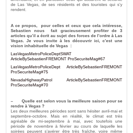
de Las Vegas, de ses résidents et des touristes qui s’y
rendent.
A ce propos, pour celles et ceux que cela intéresse,
Sebastien nous fait gracieusement profiter de 3
articles qu’il a écrit au sujet des forces de l’ordre à Las
Vegas. Je vous invite à les découvrir ici, c’est une
vision inhabituelle de Vegas :
LasVegasMetroPoliceDeptSWAT
ArticleBySebastienFREMONT ProSecuriteMag#67
LasVegasMetroPoliceDept ArticleBySebastienFREMONT
ProSecuriteMag#75
NevadaHighwayPatrol ArticleBySebastienFREMONT
ProSecuriteMag#70
– Quelle est selon vous la meilleure saison pour se
rendre à Vegas ?
Les deux meilleures périodes sont sans hésiter avril-mai et
septembre-octobre. Mais en réalité, le climat est très
agréable de mi-septembre à mai, avec toutefois une
période de novembre à février au cours de laquelle les
soirées peuvent s’avérer être très fraîche, voire même