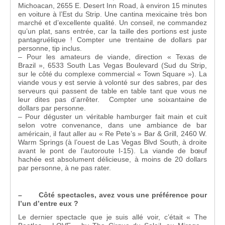
Michoacan, 2655 E. Desert Inn Road, à environ 15 minutes
en voiture à l’Est du Strip. Une cantina mexicaine très bon
marché et d’excellente qualité. Un conseil, ne commandez
qu’un plat, sans entrée, car la taille des portions est juste
pantagruélique ! Compter une trentaine de dollars par
personne, tip inclus.
– Pour les amateurs de viande, direction « Texas de
Brazil », 6533 South Las Vegas Boulevard (Sud du Strip,
sur le côté du complexe commercial « Town Square »). La
viande vous y est servie à volonté sur des sabres, par des
serveurs qui passent de table en table tant que vous ne
leur dites pas d’arrêter. Compter une soixantaine de
dollars par personne.
– Pour déguster un véritable hamburger fait main et cuit
selon votre convenance, dans une ambiance de bar
américain, il faut aller au « Re Pete’s » Bar & Grill, 2460 W.
Warm Springs (à l’ouest de Las Vegas Blvd South, à droite
avant le pont de l’autoroute I-15). La viande de bœuf
hachée est absolument délicieuse, à moins de 20 dollars
par personne, à ne pas rater.
– Côté spectacles, avez vous une préférence pour
l’un d’entre eux ?
Le dernier spectacle que je suis allé voir, c’était « The