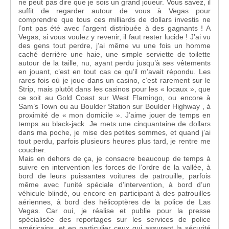
ne peut pas dire que je sois un grand joueur. Vous savez, il
suffit de regarder autour de vous à Vegas pour
comprendre que tous ces milliards de dollars investis ne
l’ont pas été avec l’argent distribuée à des gagnants ! A
Vegas, si vous voulez y revenir, il faut rester lucide ! J’ai vu
des gens tout perdre, j’ai même vu une fois un homme
caché derrière une haie, une simple serviette de toilette
autour de la taille, nu, ayant perdu jusqu’à ses vêtements
en jouant, c’est en tout cas ce qu’il m’avait répondu. Les
rares fois où je joue dans un casino, c’est rarement sur le
Strip, mais plutôt dans les casinos pour les « locaux », que
ce soit au Gold Coast sur West Flamingo, ou encore à
Sam’s Town ou au Boulder Station sur Boulder Highway , à
proximité de « mon domicile ». J’aime jouer de temps en
temps au black-jack. Je mets une cinquantaine de dollars
dans ma poche, je mise des petites sommes, et quand j’ai
tout perdu, parfois plusieurs heures plus tard, je rentre me
coucher.
Mais en dehors de ça, je consacre beaucoup de temps à
suivre en intervention les forces de l’ordre de la vallée, à
bord de leurs puissantes voitures de patrouille, parfois
même avec l’unité spéciale d’intervention, à bord d’un
véhicule blindé, ou encore en participant à des patrouilles
aériennes, à bord des hélicoptères de la police de Las
Vegas. Car oui, je réalise et publie pour la presse
spécialisée des reportages sur les services de police
américains, et en particulier ceux qui assurent la sécurité