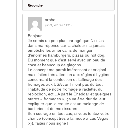
Répondre
arnho
juin 9, 2013 à 11:25
Bonjour,
Je serais un peu plus partagé que Nicolas
dans ma réponse car la chaleur n’a jamais
empêché les américains de manger
d’énormes hamburgers, pizzas ou hot dog.
Du moment que c’est servi avec un peu de
coca et beaucoup de glaçons.
Le concept me parait intéressant et original
mais faites trés attention aux règles d’hygiène
concernant la confection et l’affinage des
fromages aux USA car il n’ont pas du tout
l’habitude de notre fromage à raclette, du
reblochon, ect…A part le Cheddar et quelques
autres « fromages », ça va être dur de leur
expliquer que la croute est un melange de
bacteries et de moisissures….
Bon courage en tout cas, si vous tentez votre
chance (concept très à la mode à Las Vegas
:-)), faites nous signe !