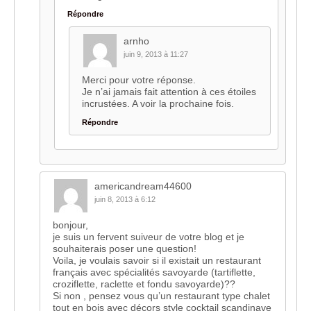
Répondre
arnho
juin 9, 2013 à 11:27
Merci pour votre réponse.
Je n’ai jamais fait attention à ces étoiles
incrustées. A voir la prochaine fois.
Répondre
americandream44600
juin 8, 2013 à 6:12
bonjour,
je suis un fervent suiveur de votre blog et je
souhaiterais poser une question!
Voila, je voulais savoir si il existait un restaurant
français avec spécialités savoyarde (tartiflette,
croziflette, raclette et fondu savoyarde)??
Si non , pensez vous qu’un restaurant type chalet
tout en bois avec décors style cocktail scandinave