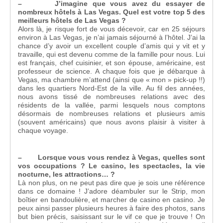
– J’imagine que vous avez du essayer de
nombreux hôtels à Las Vegas. Quel est votre top 5 des
meilleurs hôtels de Las Vegas ?
Alors là, je risque fort de vous décevoir, car en 25 séjours
environ à Las Vegas, je n’ai jamais séjourné à l’hôtel. J’ai la
chance d’y avoir un excellent couple d’amis qui y vit et y
travaille, qui est devenu comme de la famille pour nous. Lui
est français, chef cuisinier, et son épouse, américaine, est
professeur de science. A chaque fois que je débarque à
Vegas, ma chambre m’attend (ainsi que « mon » pick-up !!)
dans les quartiers Nord-Est de la ville. Au fil des années,
nous avons tissé de nombreuses relations avec des
résidents de la vallée, parmi lesquels nous comptons
désormais de nombreuses relations et plusieurs amis
(souvent américains) que nous avons plaisir à visiter à
chaque voyage.
– Lorsque vous vous rendez à Vegas, quelles sont
vos occupations ? Le casino, les spectacles, la vie
nocturne, les attractions… ?
Là non plus, on ne peut pas dire que je sois une référence
dans ce domaine ! J’adore déambuler sur le Strip, mon
boîtier en bandoulière, et marcher de casino en casino. Je
peux ainsi passer plusieurs heures à faire des photos, sans
but bien précis, saisissant sur le vif ce que je trouve ! On