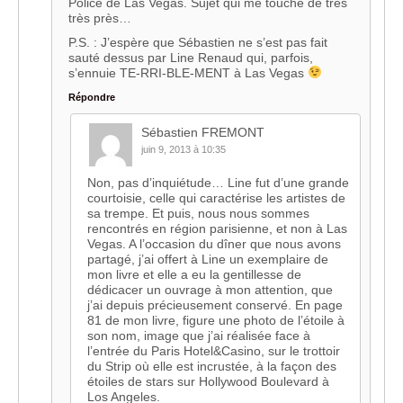
Police de Las Vegas. Sujet qui me touche de très
très près…
P.S. : J’espère que Sébastien ne s’est pas fait
sauté dessus par Line Renaud qui, parfois,
s’ennuie TE-RRI-BLE-MENT à Las Vegas
Répondre
Sébastien FREMONT
juin 9, 2013 à 10:35
Non, pas d’inquiétude… Line fut d’une grande
courtoisie, celle qui caractérise les artistes de
sa trempe. Et puis, nous nous sommes
rencontrés en région parisienne, et non à Las
Vegas. A l’occasion du dîner que nous avons
partagé, j’ai offert à Line un exemplaire de
mon livre et elle a eu la gentillesse de
dédicacer un ouvrage à mon attention, que
j’ai depuis précieusement conservé. En page
81 de mon livre, figure une photo de l’étoile à
son nom, image que j’ai réalisée face à
l’entrée du Paris Hotel&Casino, sur le trottoir
du Strip où elle est incrustée, à la façon des
étoiles de stars sur Hollywood Boulevard à
Los Angeles.