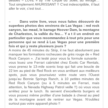
Beatles – LOVE » by The Cirque du Soleil, au Mirage…
Tout simplement AHURISSANT !! C’est indescriptible, il faut
aller le voir, c’est tout…
– Dans votre livre, vous nous faites découvrir de
superbes photos des environs de Las Vegas : red rock
canyon, lac mead, le barrage Hoover Dam, la montagne
de Charleston, la vallée du feu… Y a t il un endroit en
particulier que vous recommandez à tout prix pour une
personne qui se rend à Las Vegas pour une première
fois et qui y reste plusieurs jours ?
A moins de 45 minutes du Strip, il ne faut absolument pas
manquer les formations rocheuses de grès rouge de « Red
Rock Canyon ». J’ai testé pour vous la formule suivante :
vous louez une Ferrari cabriolet chez Exotic Car Rentals,
vous prenez le 13-mile scenic loop qui fait une boucle de
22 km au pied de Red Rock en vous arrêtant aux meilleurs
spots, puis vous poursuivez votre route vers l’Ouest
jusqu’au Bonnie Springs Ranch, à 10 petites minutes de
Red Rock Canyon (ou à 5 minutes en Ferrari, mais
attention, la Nevada Highway Patrol veille !!) où vous vous
arrêtez pour le lunch. Ils servent d’excellents burgers et
vous pouvez même profiter d’une balade à cheval au pied
de la montagne avant de rentrer sur Vegas. N’oubliez
surtout pas votre appareil photo !!