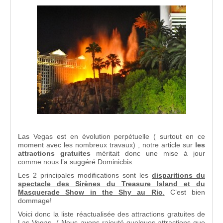
Las Vegas est en évolution perpétuelle ( surtout en ce
moment avec les nombreux travaux) , notre article sur
les
attractions gratuites
méritait donc une mise à jour
comme nous l’a suggéré Dominicbis.
Les 2 principales modifications sont les
disparitions du
spectacle des Sirènes du Treasure Island et du
Masquerade Show in the Shy au
Rio
.
C’est bien
dommage!
Voici donc la liste réactualisée des attractions gratuites de
Las Vegas ( Nous avons rajouté quelques attractions que