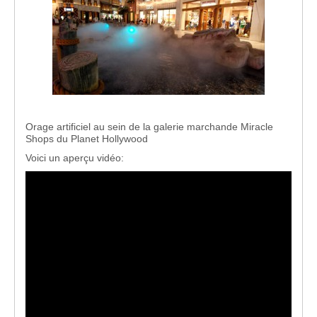
Orage artificiel au sein de la galerie marchande Miracle
Shops du Planet Hollywood
Voici un aperçu vidéo: