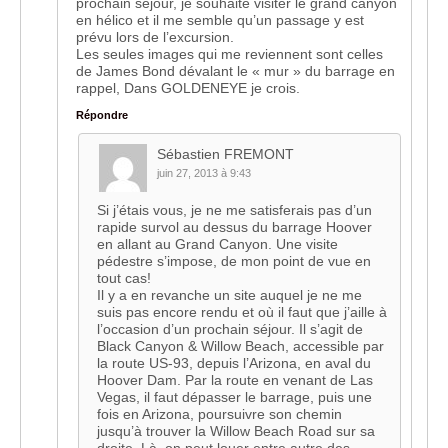
prochain séjour, je souhaite visiter le grand canyon
en hélico et il me semble qu’un passage y est
prévu lors de l’excursion.
Les seules images qui me reviennent sont celles
de James Bond dévalant le « mur » du barrage en
rappel, Dans GOLDENEYE je crois.
Répondre
Sébastien FREMONT
juin 27, 2013 à 9:43
Si j’étais vous, je ne me satisferais pas d’un
rapide survol au dessus du barrage Hoover
en allant au Grand Canyon. Une visite
pédestre s’impose, de mon point de vue en
tout cas!
Il y a en revanche un site auquel je ne me
suis pas encore rendu et où il faut que j’aille à
l’occasion d’un prochain séjour. Il s’agit de
Black Canyon & Willow Beach, accessible par
la route US-93, depuis l’Arizona, en aval du
Hoover Dam. Par la route en venant de Las
Vegas, il faut dépasser le barrage, puis une
fois en Arizona, poursuivre son chemin
jusqu’à trouver la Willow Beach Road sur sa
droite. Là, on peut louer entre autre des