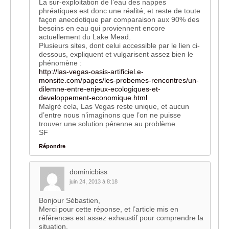
La sur-exploitation de l’eau des nappes
phréatiques est donc une réalité, et reste de toute
façon anecdotique par comparaison aux 90% des
besoins en eau qui proviennent encore
actuellement du Lake Mead.
Plusieurs sites, dont celui accessible par le lien ci-
dessous, expliquent et vulgarisent assez bien le
phénomène :
http://las-vegas-oasis-artificiel.e-
monsite.com/pages/les-probemes-rencontres/un-
dilemne-entre-enjeux-ecologiques-et-
developpement-economique.html
Malgré cela, Las Vegas reste unique, et aucun
d’entre nous n’imaginons que l’on ne puisse
trouver une solution pérenne au problème.
SF
Répondre
dominicbiss
juin 24, 2013 à 8:18
Bonjour Sébastien,
Merci pour cette réponse, et l’article mis en
références est assez exhaustif pour comprendre la
situation.