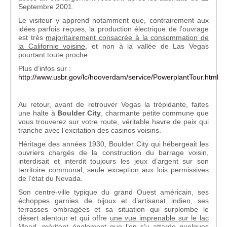
Septembre 2001.
Le visiteur y apprend notamment que, contrairement aux
idées parfois reçues, la production électrique de l’ouvrage
est très
majoritairement consacrée à la consommation de
la Californie voisine
, et non à la vallée de Las Vegas
pourtant toute proche.
Plus d’infos sur :
http://www.usbr.gov/lc/hooverdam/service/PowerplantTour.html
Au retour, avant de retrouver Vegas la trépidante, faites
une halte à
Boulder City
, charmante petite commune que
vous trouverez sur votre route, véritable havre de paix qui
tranche avec l’excitation des casinos voisins.
Héritage des années 1930, Boulder City qui hébergeait les
ouvriers chargés de la construction du barrage voisin,
interdisait et interdit toujours les jeux d’argent sur son
territoire communal, seule exception aux lois permissives
de l’état du Nevada.
Son centre-ville typique du grand Ouest américain, ses
échoppes garnies de bijoux et d’artisanat indien, ses
terrasses ombragées et sa situation qui surplombe le
désert alentour et qui offre
une vue imprenable sur le lac
Mead
, méritent également que l’on s’y attarde quelques