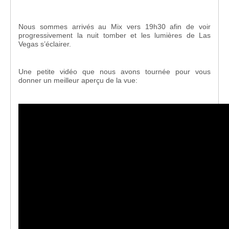
Nous sommes arrivés au Mix vers 19h30 afin de voir
progressivement la nuit tomber et les lumières de Las
Vegas s’éclairer.
Une petite vidéo que nous avons tournée pour vous
donner un meilleur aperçu de la vue: