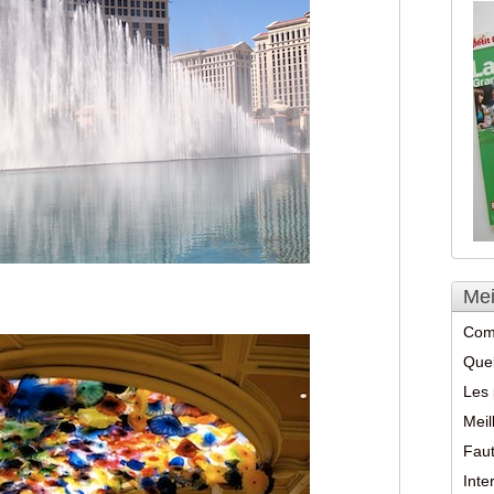
Mei
Com
Quel
Les 
Meil
Faut
Int