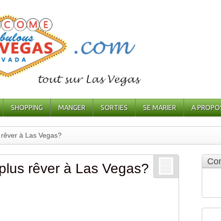
SHOPPING
MANGER
SORTIES
SE MARIER
A PROPO
s rêver à Las Vegas?
Com
e plus rêver à Las Vegas?