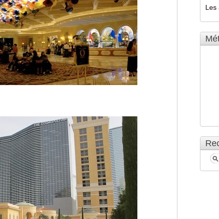
Les 
Mé
Rec