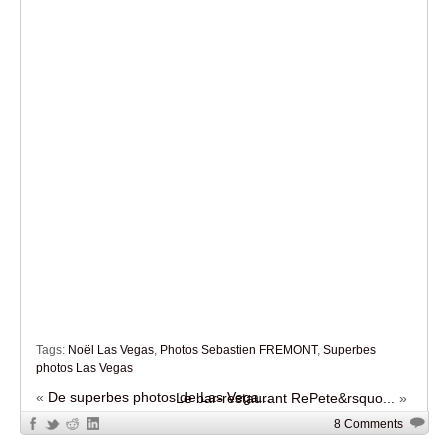
Tags:
Noël Las Vegas
,
Photos Sebastien FREMONT
,
Superbes
photos Las Vegas
«
De superbes photos de Las Vega...
Le bar-restaurant RePete&rsquo...
»
8 Comments