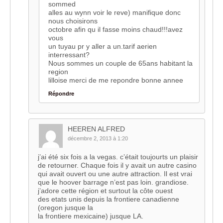
sommed
alles au wynn voir le reve) manifique donc
nous choisirons
octobre afin qu il fasse moins chaud!!!avez
vous
un tuyau pr y aller a un.tarif aerien
interressant?
Nous sommes un couple de 65ans habitant la
region
lilloise merci de me repondre bonne annee
Répondre
HEEREN ALFRED
décembre 2, 2013 à 1:20
j’ai été six fois a la vegas. c’était toujourts un plaisir
de retourner. Chaque fois il y avait un autre casino
qui avait ouvert ou une autre attraction. Il est vrai
que le hoover barrage n’est pas loin. grandiose.
j’adore cette région et surtout la côte ouest
des etats unis depuis la frontiere canadienne
(oregon jusque la
la frontiere mexicaine) jusque LA.