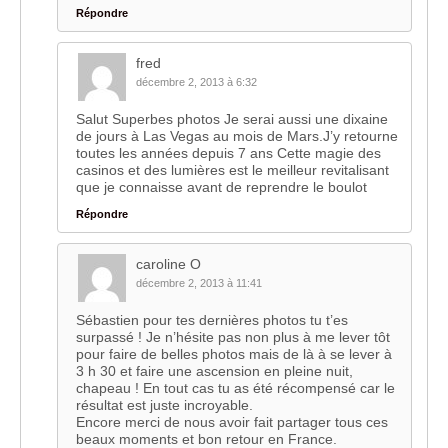
Répondre
fred
décembre 2, 2013 à 6:32
Salut Superbes photos Je serai aussi une dixaine
de jours à Las Vegas au mois de Mars.J’y retourne
toutes les années depuis 7 ans Cette magie des
casinos et des lumières est le meilleur revitalisant
que je connaisse avant de reprendre le boulot
Répondre
caroline O
décembre 2, 2013 à 11:41
Sébastien pour tes dernières photos tu t’es
surpassé ! Je n’hésite pas non plus à me lever tôt
pour faire de belles photos mais de là à se lever à
3 h 30 et faire une ascension en pleine nuit,
chapeau ! En tout cas tu as été récompensé car le
résultat est juste incroyable.
Encore merci de nous avoir fait partager tous ces
beaux moments et bon retour en France.