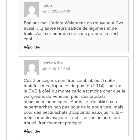
falco
juin 8, 2015 à 4:49
Bonjour moi j ‘adore Walgreens on trouve tout Cvs
aussi …..j adore leurs salade de légumes et de
fruits c’est sur pour un soir sans grande fin c’est
cool
Répondre
jessica Na
juin 8, 2015 à 6:08
Ces 2 enseignes sont très semblables. A noter
toutefois des disparités de prix (en 2014) : par ex
le CVS à côté du monte carlo est moins cher que le
wallgreens du Venetian pour des produits
absolument identiques! Après, je n’ai utilisé ces
supermarchés non pas pour de la nourriture, mais
pour des petits achats d’appoints: eaux/jus fruits –
médicaments/hygiène – ect… et j’ai toujours tout
trouvé, franchement pratique!
Répondre