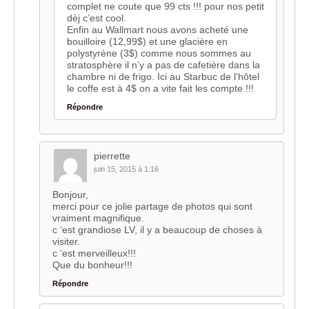
complet ne coute que 99 cts !!! pour nos petit
dèj c’est cool.
Enfin au Wallmart nous avons acheté une
bouilloire (12,99$) et une glacière en
polystyrène (3$) comme nous sommes au
stratosphère il n’y a pas de cafetière dans la
chambre ni de frigo. Ici au Starbuc de l’hôtel
le coffe est à 4$ on a vite fait les compte !!!
Répondre
pierrette
juin 15, 2015 à 1:16
Bonjour,
merci pour ce jolie partage de photos qui sont
vraiment magnifique.
c ‘est grandiose LV, il y a beaucoup de choses à
visiter.
c ‘est merveilleux!!!
Que du bonheur!!!
Répondre