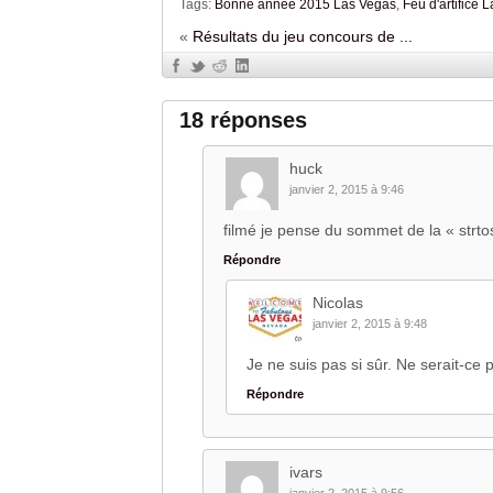
Tags:
Bonne année 2015 Las Vegas
,
Feu d'artifice
«
Résultats du jeu concours de ...
18 réponses
huck
janvier 2, 2015 à 9:46
filmé je pense du sommet de la « str
Répondre
Nicolas
janvier 2, 2015 à 9:48
Je ne suis pas si sûr. Ne serait-ce
Répondre
ivars