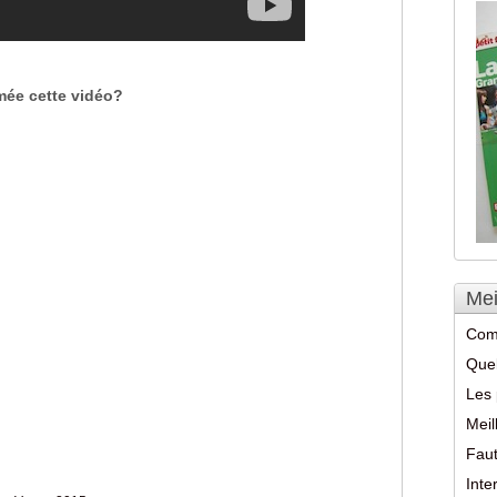
lmée cette vidéo?
Mei
Com
Quel
Les 
Meil
Faut
Int