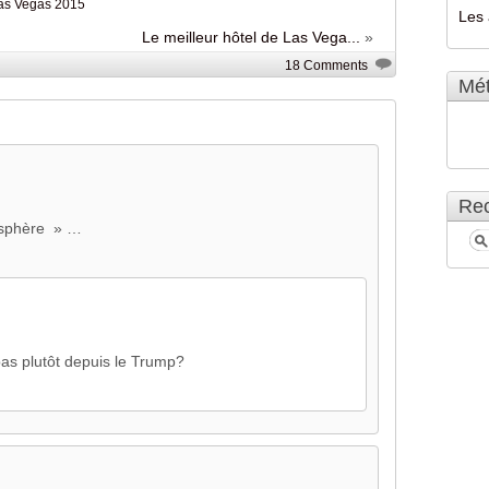
 Las Vegas 2015
Les 
Le meilleur hôtel de Las Vega...
»
18 Comments
Mé
Rec
tosphère » …
 pas plutôt depuis le Trump?