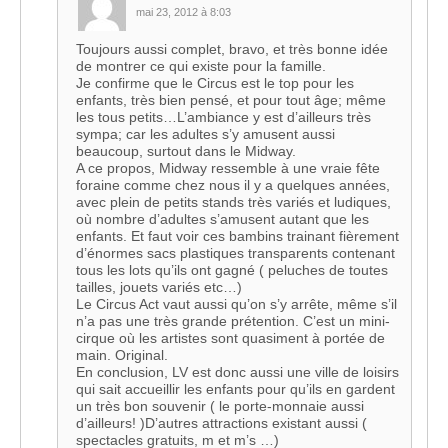
mai 23, 2012 à 8:03
Toujours aussi complet, bravo, et très bonne idée
de montrer ce qui existe pour la famille.
Je confirme que le Circus est le top pour les
enfants, très bien pensé, et pour tout âge; même
les tous petits…L’ambiance y est d’ailleurs très
sympa; car les adultes s’y amusent aussi
beaucoup, surtout dans le Midway.
A ce propos, Midway ressemble à une vraie fête
foraine comme chez nous il y a quelques années,
avec plein de petits stands très variés et ludiques,
où nombre d’adultes s’amusent autant que les
enfants. Et faut voir ces bambins trainant fièrement
d’énormes sacs plastiques transparents contenant
tous les lots qu’ils ont gagné ( peluches de toutes
tailles, jouets variés etc…)
Le Circus Act vaut aussi qu’on s’y arrête, même s’il
n’a pas une très grande prétention. C’est un mini-
cirque où les artistes sont quasiment à portée de
main. Original.
En conclusion, LV est donc aussi une ville de loisirs
qui sait accueillir les enfants pour qu’ils en gardent
un très bon souvenir ( le porte-monnaie aussi
d’ailleurs! )D’autres attractions existant aussi (
spectacles gratuits, m et m’s …)