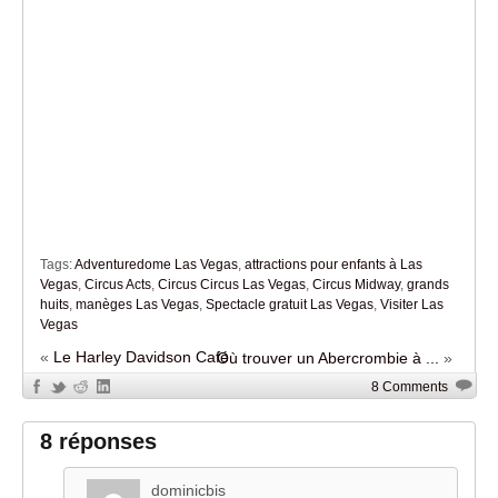
Tags:
Adventuredome Las Vegas
,
attractions pour enfants à Las
Vegas
,
Circus Acts
,
Circus Circus Las Vegas
,
Circus Midway
,
grands
huits
,
manèges Las Vegas
,
Spectacle gratuit Las Vegas
,
Visiter Las
Vegas
«
Le Harley Davidson Café
Où trouver un Abercrombie à ...
»
8 Comments
8 réponses
dominicbis