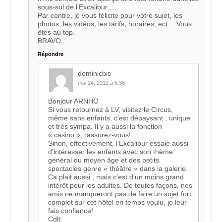
sous-sol de l’Excalibur….
Par contre, je vous félicite pour votre sujet, les
photos, les vidéos, les tarifs, horaires, ect….Vous
êtes au top.
BRAVO
Répondre
dominicbis
mai 24, 2012 à 5:36
Bonjour ARNHO
Si vous retournez à LV, visitez le Circus,
même sans enfants, c’est dépaysant , unique
et très sympa. Il y a aussi la fonction
« casino », rassurez-vous!
Sinon, effectivement, l’Excalibur essaie aussi
d’intéresser les enfants avec son thème
général du moyen âge et des petits
spectacles genre « théâtre » dans la galerie.
Ca plait aussi , mais c’est d’un moins grand
intérêt pour les adultes. De toutes façons, nos
amis ne manqueront pas de faire un sujet fort
complet sur cet hôtel en temps voulu, je leur
fais confiance!
Cdlt