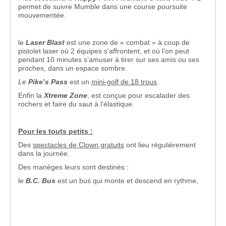
permet de suivre Mumble dans une course poursuite
mouvementée.
le
Laser Blast
est une zone de « combat » à coup de
pistolet laser où 2 équipes s’affrontent, et où l’on peut
pendant 10 minutes s’amuser à tirer sur ses amis ou ses
proches, dans un espace sombre.
Le
Pike’s Pass
est un
mini-golf de 18 trous
.
Enfin la
Xtreme Zone
, est conçue pour escalader des
rochers et faire du saut à l’élastique.
Pour les touts petits :
Des
spectacles de Clown gratuits
ont lieu régulièrement
dans la journée.
Des manèges leurs sont destinés :
le
B.C. Bus
est un bus qui monte et descend en rythme,