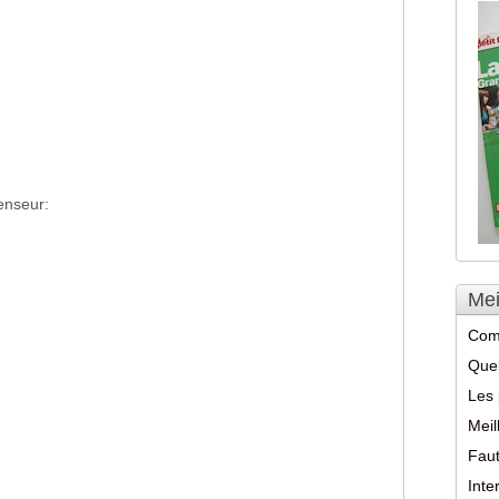
enseur:
Mei
Com
Quel
Les 
Meil
Faut
Int