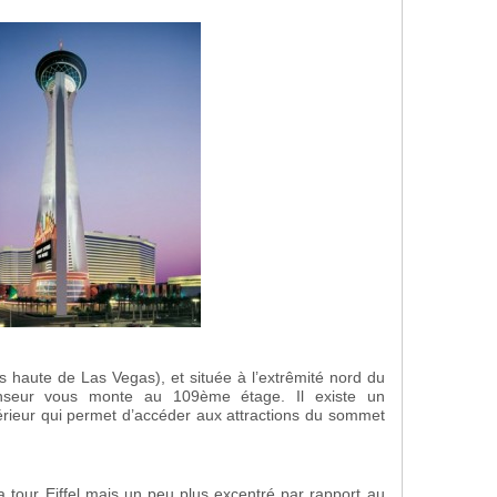
s haute de Las Vegas), et située à l’extrêmité nord du
enseur vous monte au 109ème étage. Il existe un
térieur qui permet d’accéder aux attractions du sommet
a tour Eiffel mais un peu plus excentré par rapport au