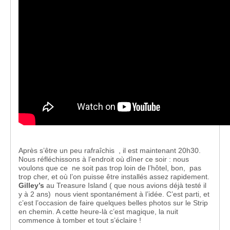
Après s’être un peu rafraîchis , il est maintenant 20h30.
Nous réfléchissons à l’endroit où dîner ce soir : nous
voulons que ce ne soit pas trop loin de l’hôtel, bon, pas
trop cher, et où l’on puisse être installés assez rapidement.
Gilley’s
au Treasure Island ( que nous avions déjà testé il
y à 2 ans) nous vient spontanément à l’idée. C’est parti, et
c’est l’occasion de faire quelques belles photos sur le Strip
en chemin. A cette heure-là c’est magique, la nuit
commence à tomber et tout s’éclaire !