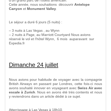
d’un grand parc de l’ouest américain.
Cette année, nous souhaitions découvrir
Antelope
Canyon
et
Monument Valley
.
Le séjour a duré 6 jours (5 nuits) :
– 3 nuits à Las Vegas , au Wynn
– 2 nuits à Page, au Marriott Courtyard Nous avions
réservé le vol et l’hôtel Wynn, 6 mois auparavant sur
Expedia.fr
Dimanche 24 juillet
Nous avions pour habitude de voyager avec la compagnie
British Airways en passant par Londres, cette fois-ci nous
avons souhaité innover en voyageant avec
Swiss Air avec
escale à Zurich
. Nous en avons été très contents et nous
y reviendrons dans un article dédié à ce sujet.
Atterrissage à Las Vegas à 18h10.