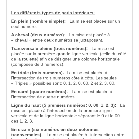
Les différents types de paris intérieurs:
En plein (nombre simple):
La mise est placée sur un
seul numéro.
A cheval (deux numéros):
La mise est placée à
« cheval » entre deux numéros se juxtaposant.
Transversale pleine (trois numéros):
La mise est
placée sur la première grande ligne verticale (celle du côté
de la roulette) afin de désigner une colonne horizontale
(composée de 3 numéros).
En triple (trois numéros):
La mise est placée à
l’intersection de trois numéros côte à côte. Les seules
« Triples » possibles sont: 0, 1, 2, 0, 00, 2 et 2, 3, 00.
En carré (quatre numéros):
La mise est placée à
l’intersection de quatre numéros.
Ligne du haut (5 premiers numéros: 0, 00, 1, 2, 3):
La
mise est placée à l’intersection de la première ligne
verticale et de la ligne horizontale séparant le 0 et le 00
des 1, 2, 3.
En sizain (six numéros en deux colonnes
transversales):
La mise est placée à l’intersection entre