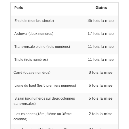
Gains
Paris
35 fois la mise
En plein (nombre simple)
17 fois la mise
A cheval (deux numéros)
11 fois la mise
Transversale pleine (trois numéros)
11 fois la mise
Triple (trois numéros)
8 fois la mise
Carré (quatre numéros)
6 fois la mise
Ligne du haut (les 5 premiers numéros)
5 fois la mise
Sizain (six numéros sur deux colonnes
transversales)
2 fois la mise
Les colonnes (1ère, 2ième ou 3ième
colonne)