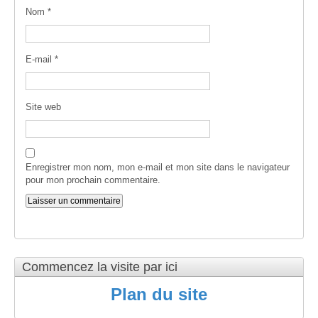
Nom
*
E-mail
*
Site web
Enregistrer mon nom, mon e-mail et mon site dans le navigateur
pour mon prochain commentaire.
Commencez la visite par ici
Plan du site