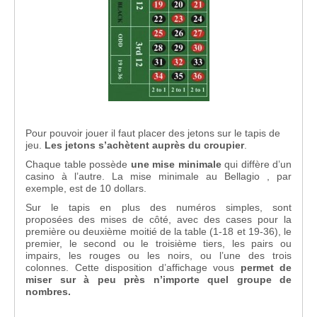
Pour pouvoir jouer il faut placer des jetons sur le tapis de
jeu.
Les jetons s’achètent auprès du croupier
.
Chaque table possède
une mise minimale
qui diffère d’un
casino à l’autre. La mise minimale au Bellagio , par
exemple, est de 10 dollars.
Sur le tapis en plus des numéros simples, sont
proposées des mises de côté, avec des cases pour la
première ou deuxième moitié de la table (1-18 et 19-36), le
premier, le second ou le troisième tiers, les pairs ou
impairs, les rouges ou les noirs, ou l’une des trois
colonnes. Cette disposition d’affichage vous
permet de
miser sur à peu près n’importe quel groupe de
nombres.