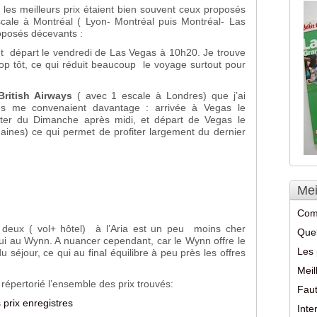
les meilleurs prix étaient bien souvent ceux proposés
ale à Montréal ( Lyon- Montréal puis Montréal- Las
roposés décevants :
t départ le vendredi de Las Vegas à 10h20. Je trouve
trop tôt, ce qui réduit beaucoup le voyage surtout pour
British Airways
( avec 1 escale à Londres) que j’ai
s me convenaient davantage : arrivée à Vegas le
ter du Dimanche après midi, et départ de Vegas le
ines) ce qui permet de profiter largement du dernier
Mei
Com
 deux ( vol+ hôtel) à l’Aria est un peu moins cher
Quel
ui au Wynn. A nuancer cependant, car le Wynn offre le
Les 
 séjour, ce qui au final équilibre à peu près les offres
Meil
i répertorié l’ensemble des prix trouvés:
Faut
 prix enregistres
Int