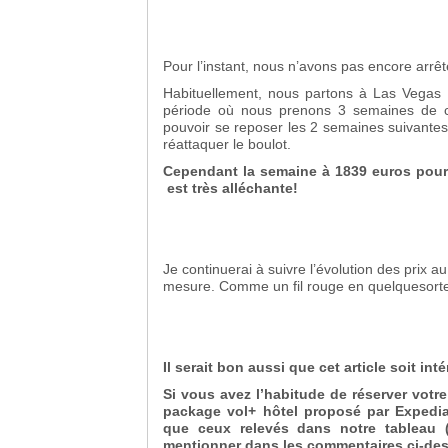
Pour l’instant, nous n’avons pas encore arrêt
Habituellement, nous partons à Las Vegas
période où nous prenons 3 semaines de c
pouvoir se reposer les 2 semaines suivante
réattaquer le boulot.
Cependant la semaine à 1839 euros pour d
est très alléchante!
Je continuerai à suivre l’évolution des prix au 
mesure. Comme un fil rouge en quelquesort
Il serait bon aussi que cet article soit intér
Si vous avez l’habitude de réserver votr
package vol+ hôtel proposé par Expedia
que ceux relevés dans notre tableau (
mentionner dans les commentaires ci-de