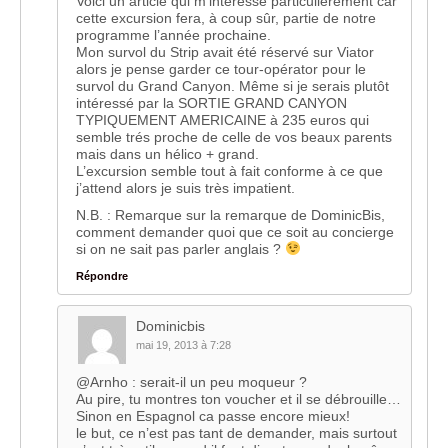
Voici un article qui m’intéresse particulièrement car
cette excursion fera, à coup sûr, partie de notre
programme l’année prochaine.
Mon survol du Strip avait été réservé sur Viator
alors je pense garder ce tour-opérator pour le
survol du Grand Canyon. Même si je serais plutôt
intéressé par la SORTIE GRAND CANYON
TYPIQUEMENT AMERICAINE à 235 euros qui
semble trés proche de celle de vos beaux parents
mais dans un hélico + grand.
L’excursion semble tout à fait conforme à ce que
j’attend alors je suis très impatient.
N.B. : Remarque sur la remarque de DominicBis,
comment demander quoi que ce soit au concierge
si on ne sait pas parler anglais ?
Répondre
Dominicbis
mai 19, 2013 à 7:28
@Arnho : serait-il un peu moqueur ?
Au pire, tu montres ton voucher et il se débrouille…
Sinon en Espagnol ca passe encore mieux!
le but, ce n’est pas tant de demander, mais surtout