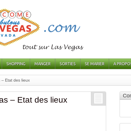
SHOPPING
MANGER
SORTIES
SE MARIER
A PROPO
– Etat des lieux
Com
s – Etat des lieux