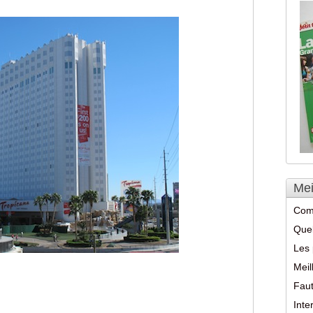
Mei
Com
Quel
Les 
Meil
Faut
Int