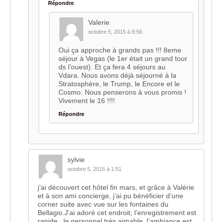
Répondre
Valerie
octobre 5, 2015 à 8:56
Oui ça approche à grands pas !!! 8eme
séjour à Vegas (le 1er était un grand tour
ds l’ouest). Et ça fera 4 séjours au
Vdara. Nous avons déjà séjourné à la
Stratosphère, le Trump, le Encore et le
Cosmo. Nous penserons à vous promis !
Vivement le 16 !!!!
Répondre
sylvie
octobre 5, 2015 à 1:51
j’ai découvert cet hôtel fin mars, et grâce à Valérie
et à son ami concierge, j’ai pu bénéficier d’une
corner suite avec vue sur les fontaines du
Bellagio.J’ai adoré cet endroit; l’enregistrement est
rapide , le personnel très aimable, l’ambiance est