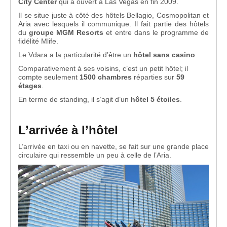
City Center
qui a ouvert à Las Vegas en fin 2009.
Il se situe juste à côté des hôtels Bellagio, Cosmopolitan et
Aria avec lesquels il communique. Il fait partie des hôtels
du
groupe MGM Resorts
et entre dans le programme de
fidélité Mlife.
Le Vdara a la particularité d’être un
hôtel sans casino
.
Comparativement à ses voisins, c’est un petit hôtel; il
compte seulement
1500 chambres
réparties sur
59
étages
.
En terme de standing, il s’agit d’un
hôtel 5 étoiles
.
L’arrivée à l’hôtel
L’arrivée en taxi ou en navette, se fait sur une grande place
circulaire qui ressemble un peu à celle de l’Aria.