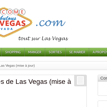
SHOPPING
MANGER
SORTIES
SE MARIER
A PROPO
 Las Vegas (mise à jour)
Com
tes de Las Vegas (mise à