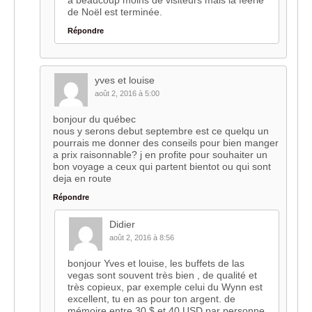
a beaucoup moins de visiteurs mais la féérie
de Noël est terminée.
Répondre
yves et louise
août 2, 2016 à 5:00
bonjour du québec
nous y serons debut septembre est ce quelqu un
pourrais me donner des conseils pour bien manger
a prix raisonnable? j en profite pour souhaiter un
bon voyage a ceux qui partent bientot ou qui sont
deja en route
Répondre
Didier
août 2, 2016 à 8:56
bonjour Yves et louise, les buffets de las
vegas sont souvent très bien , de qualité et
très copieux, par exemple celui du Wynn est
excellent, tu en as pour ton argent. de
mémoire entre 30 $ et 40 USD par personne